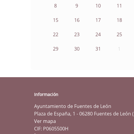
8
9
10
11
15
16
17
18
22
23
24
25
29
30
31
1
Información
Ayuntamiento de Fuentes de León
Plaza de España, 1 - 06280 Fuentes de León 
Ver mapa
CIF: P0605500H