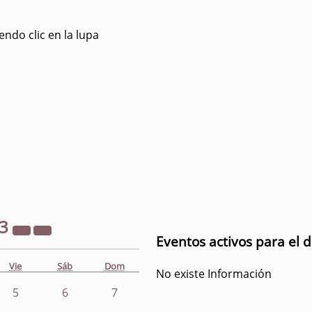
ndo clic en la lupa
23
Eventos activos para el 
Vie
Sáb
Dom
No existe Información
5
6
7