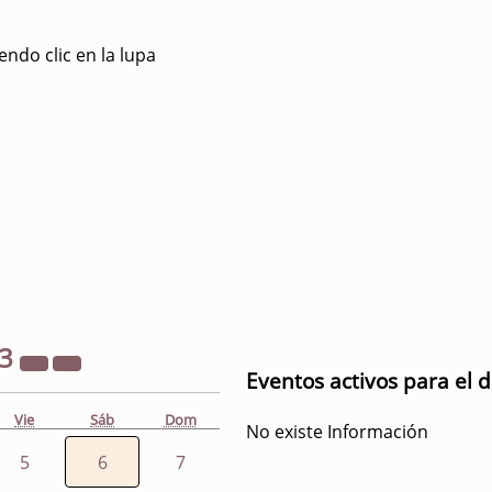
ndo clic en la lupa
23
Eventos activos para el 
Vie
Sáb
Dom
No existe Información
5
6
7