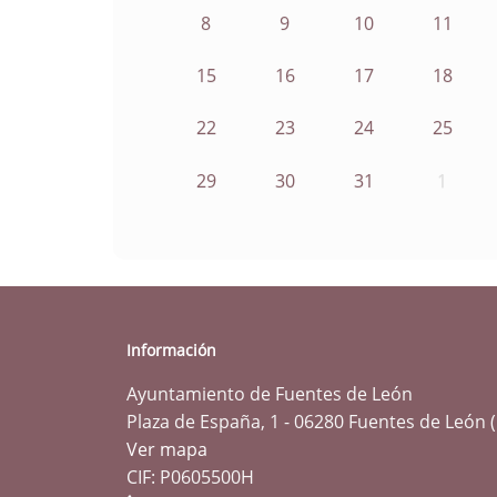
8
9
10
11
15
16
17
18
22
23
24
25
29
30
31
1
Información
Ayuntamiento de Fuentes de León
Plaza de España, 1 - 06280 Fuentes de León 
Ver mapa
CIF: P0605500H