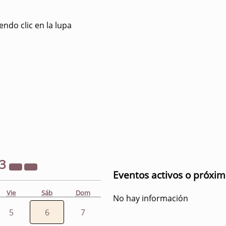
ndo clic en la lupa
23
Eventos activos o próxi
Vie
Sáb
Dom
No hay información
5
6
7