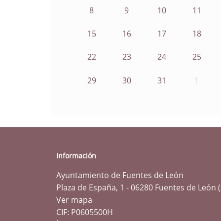
8
9
10
11
15
16
17
18
22
23
24
25
29
30
31
1
Información
Ayuntamiento de Fuentes de León
Plaza de España, 1 - 06280 Fuentes de León 
Ver mapa
CIF: P0605500H