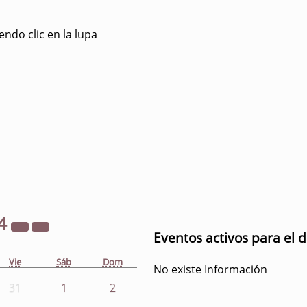
ndo clic en la lupa
4
Eventos activos para el d
Vie
Sáb
Dom
No existe Información
31
1
2