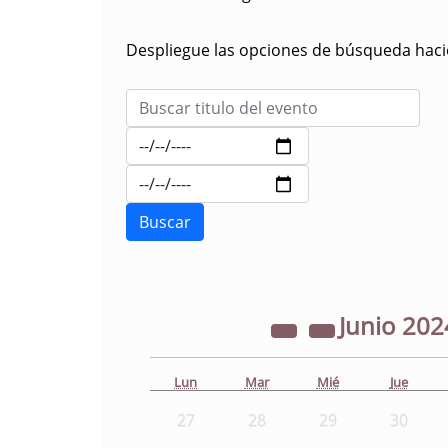
Despliegue las opciones de búsqueda hacie
Junio
202
Lun
Mar
Mié
Jue
27
28
29
30