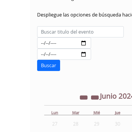
Despliegue las opciones de búsqueda hacie
Junio
202
Lun
Mar
Mié
Jue
27
28
29
30