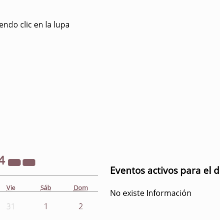
ndo clic en la lupa
4
Eventos activos para el d
Vie
Sáb
Dom
No existe Información
31
1
2