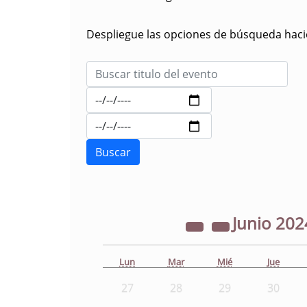
Despliegue las opciones de búsqueda hacie
Junio
202
Lun
Mar
Mié
Jue
27
28
29
30