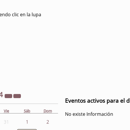
ndo clic en la lupa
4
Eventos activos para el d
Vie
Sáb
Dom
No existe Información
31
1
2