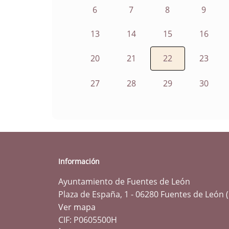
6
7
8
9
13
14
15
16
20
21
22
23
27
28
29
30
Información
Ayuntamiento de Fuentes de León
Plaza de España, 1 - 06280 Fuentes de León 
Ver mapa
CIF: P0605500H