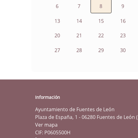
6
7
8
9
13
14
15
16
20
21
22
23
27
28
29
30
Información
Ayuntamiento de Fuentes de León
Plaza de España, 1 - 06280 Fuentes de León 
Ver mapa
CIF: P0605500H