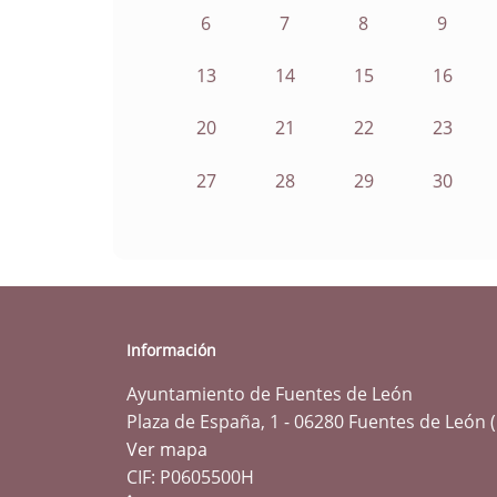
6
7
8
9
13
14
15
16
20
21
22
23
27
28
29
30
Información
Ayuntamiento de Fuentes de León
Plaza de España, 1 - 06280 Fuentes de León 
Ver mapa
CIF: P0605500H