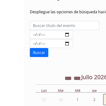
Despliegue las opciones de búsqueda hacie
Julio
202
Lun
Mar
Mié
Jue
29
30
1
2