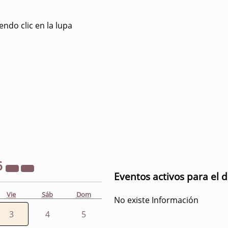
ndo clic en la lupa
6
Eventos activos para el d
Vie
Sáb
Dom
No existe Información
3
4
5