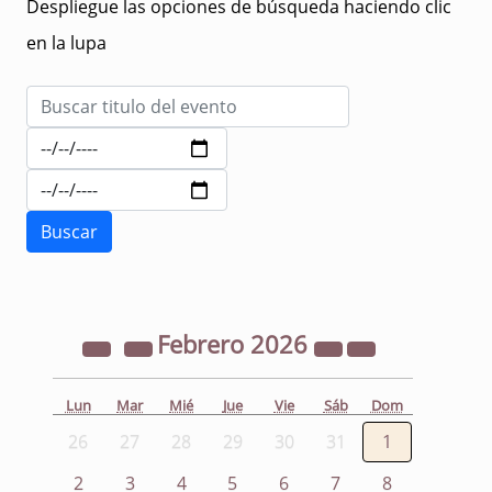
Despliegue las opciones de búsqueda haciendo clic
en la lupa
Febrero
2026
Lun
Mar
Mié
Jue
Vie
Sáb
Dom
26
27
28
29
30
31
1
2
3
4
5
6
7
8