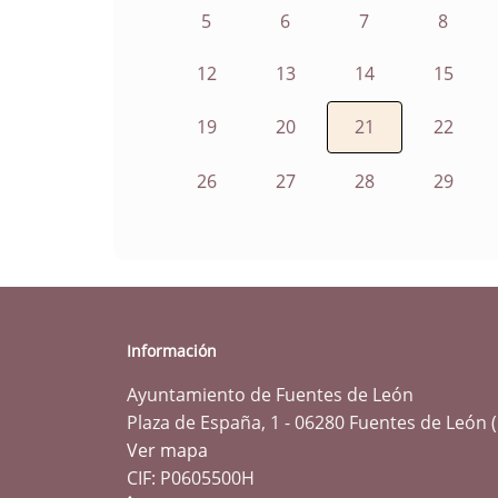
5
6
7
8
12
13
14
15
19
20
21
22
26
27
28
29
Información
Ayuntamiento de Fuentes de León
Plaza de España, 1 - 06280 Fuentes de León 
Ver mapa
CIF: P0605500H