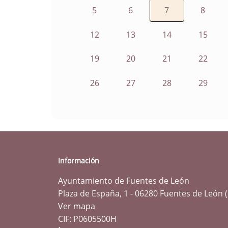
5
6
7
8
12
13
14
15
19
20
21
22
26
27
28
29
Información
Ayuntamiento de Fuentes de León
Plaza de España, 1 - 06280 Fuentes de León 
Ver mapa
CIF: P0605500H