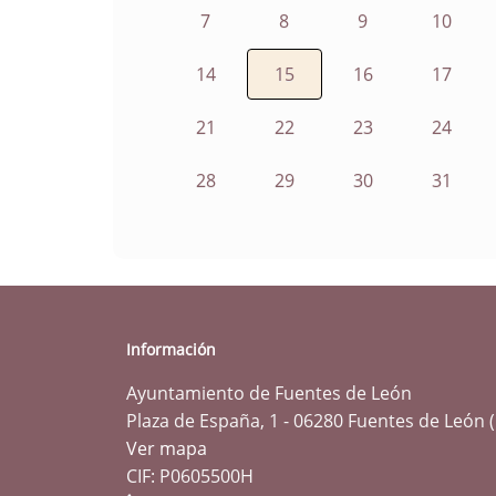
7
8
9
10
14
15
16
17
21
22
23
24
28
29
30
31
Información
Ayuntamiento de Fuentes de León
Plaza de España, 1 - 06280 Fuentes de León 
Ver mapa
CIF: P0605500H