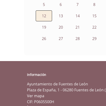
5
6
7
8
12
13
14
15
19
20
21
22
26
27
28
29
Información
Ayuntamiento de Fuentes de León
Plaza de España, 1 - 06280 Fuentes de León 
Ver mapa
CIF: P0605500H