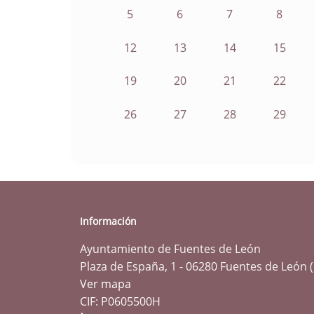
5
6
7
8
12
13
14
15
19
20
21
22
26
27
28
29
Información
Ayuntamiento de Fuentes de León
Plaza de España, 1 - 06280 Fuentes de León 
Ver mapa
CIF: P0605500H