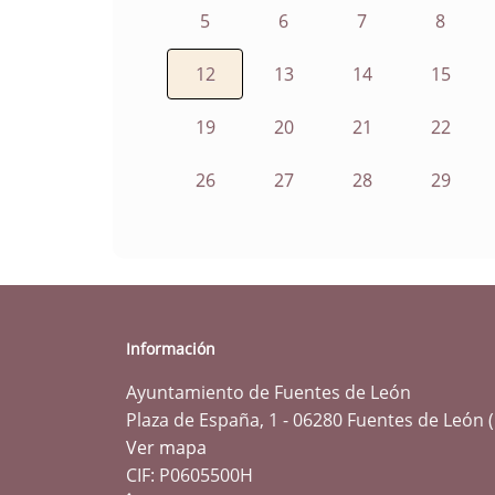
5
6
7
8
12
13
14
15
19
20
21
22
26
27
28
29
Información
Ayuntamiento de Fuentes de León
Plaza de España, 1 - 06280 Fuentes de León 
Ver mapa
CIF: P0605500H