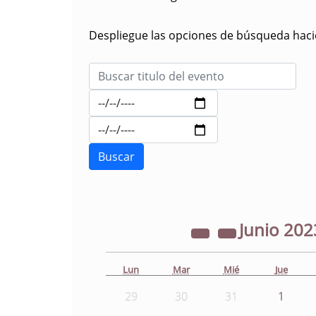
Despliegue las opciones de búsqueda hacie
Junio
202
Lun
Mar
Mié
Jue
29
30
31
1