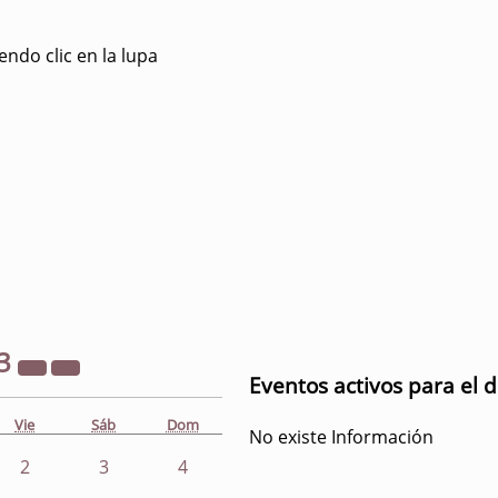
ndo clic en la lupa
3
Eventos activos para el d
Vie
Sáb
Dom
No existe Información
2
3
4