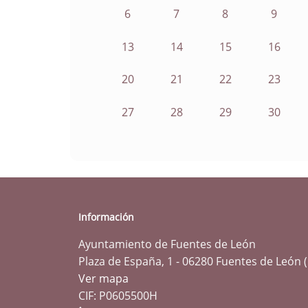
6
7
8
9
13
14
15
16
20
21
22
23
27
28
29
30
Información
Ayuntamiento de Fuentes de León
Plaza de España, 1 - 06280 Fuentes de León 
Ver mapa
CIF: P0605500H