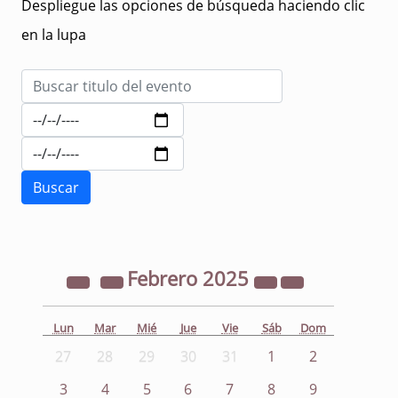
Despliegue las opciones de búsqueda haciendo clic
en la lupa
Febrero
2025
Lun
Mar
Mié
Jue
Vie
Sáb
Dom
27
28
29
30
31
1
2
3
4
5
6
7
8
9