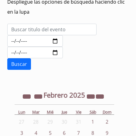
Despliegue las opciones de búsqueda haciendo clic
en la lupa
Febrero
2025
Lun
Mar
Mié
Jue
Vie
Sáb
Dom
27
28
29
30
31
1
2
3
4
5
6
7
8
9