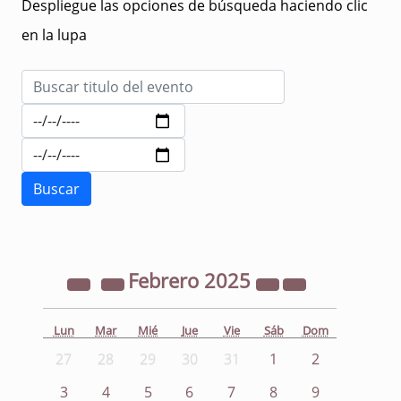
Despliegue las opciones de búsqueda haciendo clic
en la lupa
Febrero
2025
Lun
Mar
Mié
Jue
Vie
Sáb
Dom
27
28
29
30
31
1
2
3
4
5
6
7
8
9