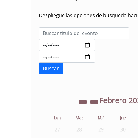
Despliegue las opciones de búsqueda hacie
Febrero
20
Lun
Mar
Mié
Jue
27
28
29
30