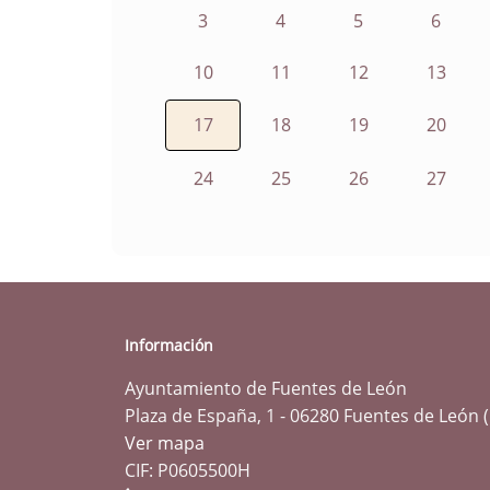
3
4
5
6
10
11
12
13
17
18
19
20
24
25
26
27
Información
Ayuntamiento de Fuentes de León
Plaza de España, 1 - 06280 Fuentes de León 
Ver mapa
CIF: P0605500H