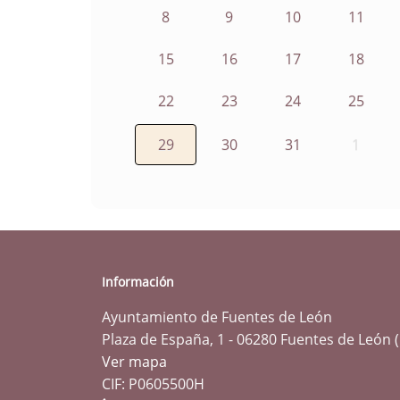
8
9
10
11
15
16
17
18
22
23
24
25
29
30
31
1
Información
Ayuntamiento de Fuentes de León
Plaza de España, 1 - 06280 Fuentes de León 
Ver mapa
CIF: P0605500H