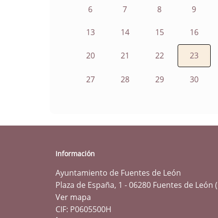
6
7
8
9
13
14
15
16
20
21
22
23
27
28
29
30
Información
Ayuntamiento de Fuentes de León
Plaza de España, 1 - 06280 Fuentes de León 
Ver mapa
CIF: P0605500H