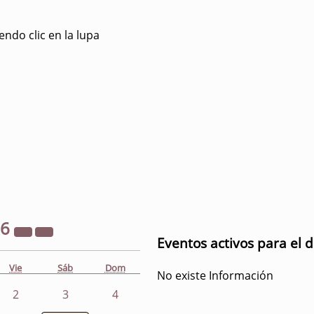
ndo clic en la lupa
26
Eventos activos para el 
Vie
Sáb
Dom
No existe Información
2
3
4