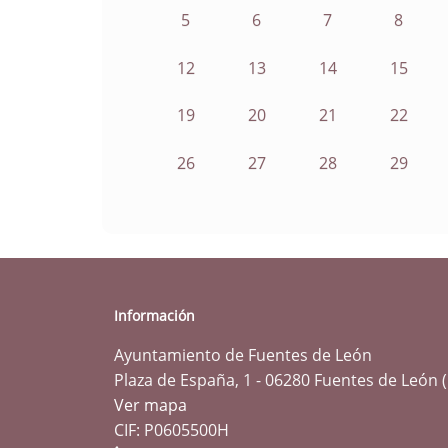
5
6
7
8
12
13
14
15
19
20
21
22
26
27
28
29
Información
Ayuntamiento de Fuentes de León
Plaza de España, 1 - 06280 Fuentes de León 
Ver mapa
CIF: P0605500H