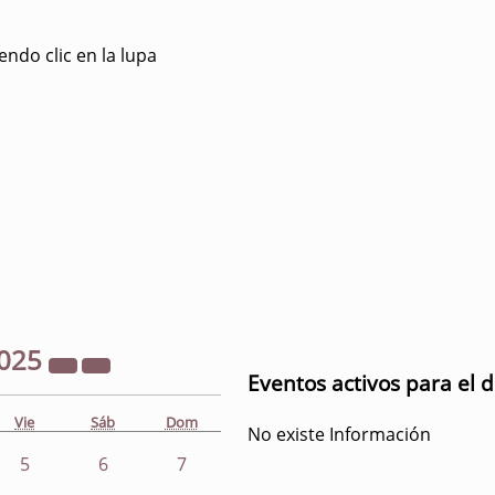
ndo clic en la lupa
025
Eventos activos para el 
Vie
Sáb
Dom
No existe Información
5
6
7