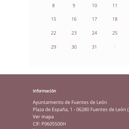
8
9
10
11
15
16
17
18
22
23
24
25
29
30
31
1
Información
Ayuntamiento de Fuentes de León
Plaza de España, 1 - 06280 Fuentes de León 
Ver mapa
CIF: P0605500H