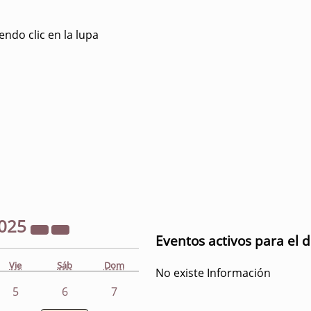
ndo clic en la lupa
025
Eventos activos para el 
Vie
Sáb
Dom
No existe Información
5
6
7