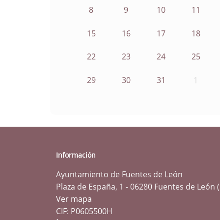
8
9
10
11
15
16
17
18
22
23
24
25
29
30
31
1
Información
Ayuntamiento de Fuentes de León
Plaza de España, 1 - 06280 Fuentes de León 
Ver mapa
CIF: P0605500H