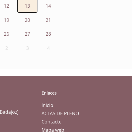
12
13
14
19
20
21
26
27
28
2
3
4
Enlaces
Inicio
(Badajoz)
ACTAS DE PLENO
Contacte
Mapa web