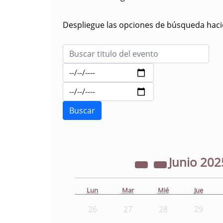
Despliegue las opciones de búsqueda hacie
Junio
202
Lun
Mar
Mié
Jue
26
27
28
29