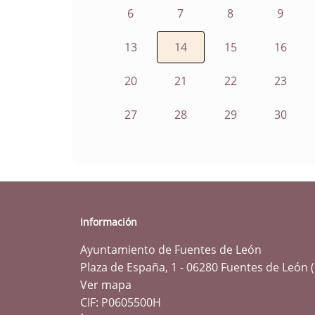
6
7
8
9
13
14
15
16
20
21
22
23
27
28
29
30
Información
Ayuntamiento de Fuentes de León
Plaza de España, 1 - 06280 Fuentes de León 
Ver mapa
CIF: P0605500H