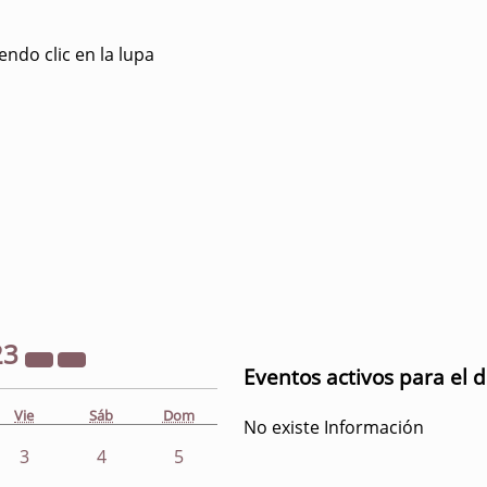
ndo clic en la lupa
23
Eventos activos para el 
Vie
Sáb
Dom
No existe Información
3
4
5