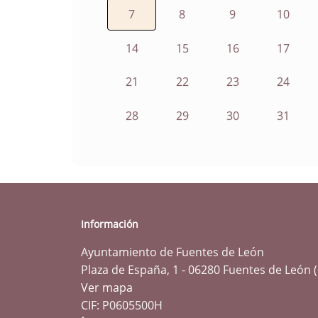
7
8
9
10
14
15
16
17
21
22
23
24
28
29
30
31
Información
Ayuntamiento de Fuentes de León
Plaza de España, 1 - 06280 Fuentes de León 
Ver mapa
CIF: P0605500H