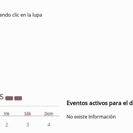
ndo clic en la lupa
25
Eventos activos para el 
Vie
Sáb
Dom
No existe Información
2
3
4