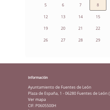
5
6
7
8
12
13
14
15
19
20
21
22
26
27
28
29
Información
Ayuntamiento de Fuentes de León
Plaza de España, 1 - 06280 Fuentes de León 
Ver mapa
CIF: P0605500H