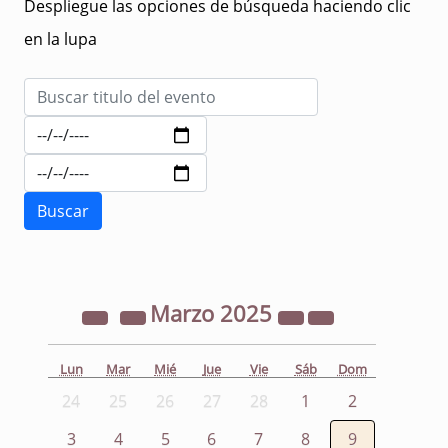
Despliegue las opciones de búsqueda haciendo clic
en la lupa
Marzo
2025
Lun
Mar
Mié
Jue
Vie
Sáb
Dom
24
25
26
27
28
1
2
3
4
5
6
7
8
9