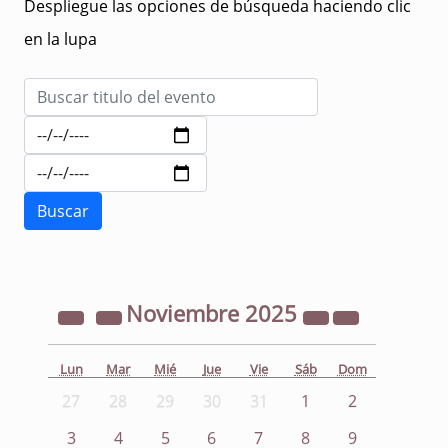
Despliegue las opciones de búsqueda haciendo clic
en la lupa
Noviembre
2025
Lun
Mar
Mié
Jue
Vie
Sáb
Dom
27
28
29
30
31
1
2
3
4
5
6
7
8
9