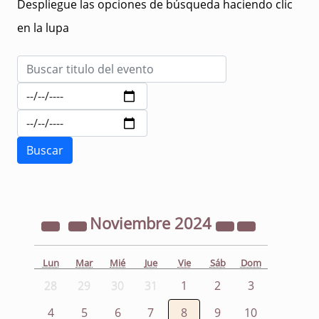
Despliegue las opciones de búsqueda haciendo clic
en la lupa
Noviembre
2024
Lun
Mar
Mié
Jue
Vie
Sáb
Dom
28
29
30
31
1
2
3
4
5
6
7
8
9
10