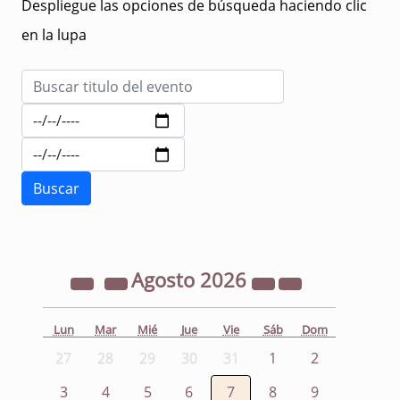
Despliegue las opciones de búsqueda haciendo clic
en la lupa
Agosto
2026
Lun
Mar
Mié
Jue
Vie
Sáb
Dom
27
28
29
30
31
1
2
3
4
5
6
7
8
9