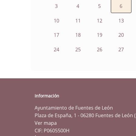
3
4
5
6
10
11
12
13
17
18
19
20
24
25
26
27
Información
Ayuntamiento de Fuentes de León
Plaza de España, 1 - 06280 Fuentes de León 
Ver mapa
CIF: P0605500H