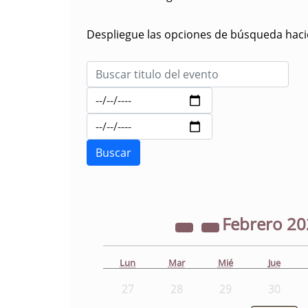
Despliegue las opciones de búsqueda hacie
Febrero
20
Lun
Mar
Mié
Jue
27
28
29
30